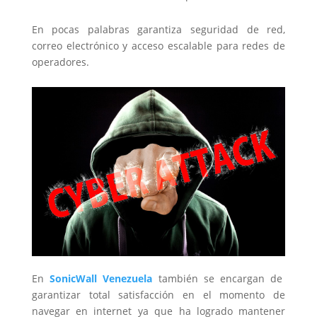
En pocas palabras garantiza seguridad de red,
correo electrónico y acceso escalable para redes de
operadores.
En
SonicWall Venezuela
también se encargan de
garantizar total satisfacción en el momento de
navegar en internet ya que ha logrado mantener