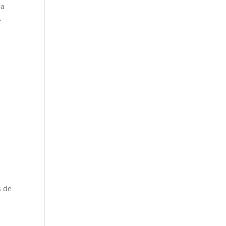
na
.
s de