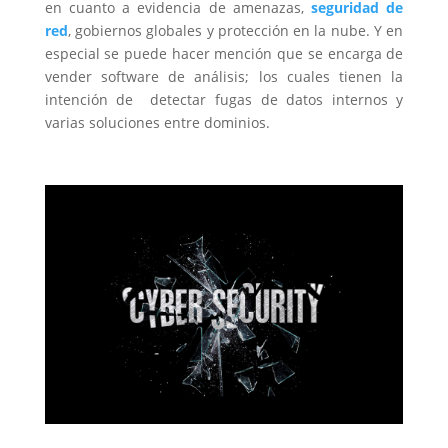
en cuanto a evidencia de amenazas,
seguridad de
red
, gobiernos globales y protección en la nube. Y en
especial se puede hacer mención que se encarga de
vender software de análisis; los cuales tienen la
intención de detectar fugas de datos internos y
varias soluciones entre dominios.