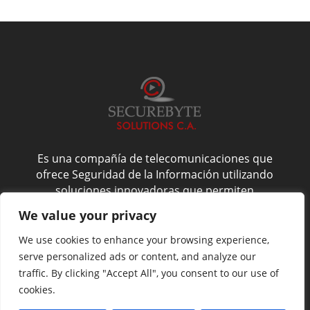
Es una compañía de telecomunicaciones que
ofrece Seguridad de la Información utilizando
soluciones innovadoras que permiten
administrarla de forma confiable, y es por esto
We value your privacy
que nos enfocamos en la confidencialidad,
integridad y disponibilidad del activo más
We use cookies to enhance your browsing experience,
valioso de su compañía: La Información.
serve personalized ads or content, and analyze our
traffic. By clicking "Accept All", you consent to our use of
cookies.
Website by
NoveltyAds.com