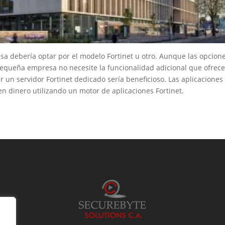
esa debería optar por el modelo Fortinet u otro. Aunque las opcion
equeña empresa no necesite la funcionalidad adicional que ofrece 
n servidor Fortinet dedicado sería beneficioso. Las aplicaciones 
n dinero utilizando un motor de aplicaciones Fortinet.