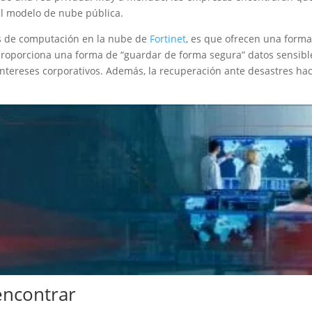
el modelo de nube pública.
ios de computación en la nube de
Fortinet
, es que ofrecen una form
 proporciona una forma de “guardar de forma segura” datos sensible
ntereses corporativos. Además, la recuperación ante desastres ha
.
encontrar