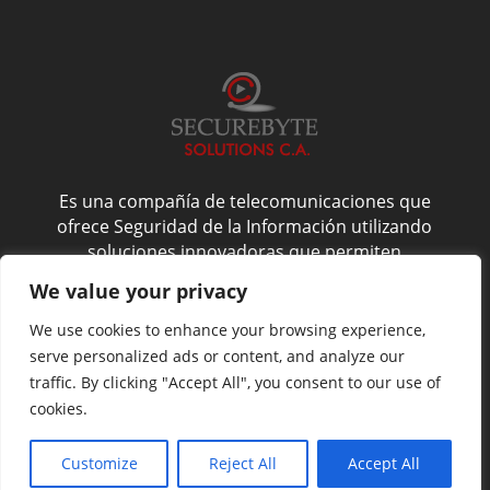
Es una compañía de telecomunicaciones que
ofrece Seguridad de la Información utilizando
soluciones innovadoras que permiten
administrarla de forma confiable, y es por esto
We value your privacy
que nos enfocamos en la confidencialidad,
integridad y disponibilidad del activo más
We use cookies to enhance your browsing experience,
valioso de su compañía: La Información.
serve personalized ads or content, and analyze our
traffic. By clicking "Accept All", you consent to our use of
cookies.
Website by
NoveltyAds.com
Customize
Reject All
Accept All