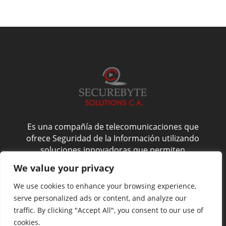
Es una compañía de telecomunicaciones que
ofrece Seguridad de la Información utilizando
soluciones innovadoras que permiten
administrarla de forma confiable, y es por esto
We value your privacy
que nos enfocamos en la confidencialidad,
integridad y disponibilidad del activo más
We use cookies to enhance your browsing experience,
valioso de su compañía: La Información.
serve personalized ads or content, and analyze our
traffic. By clicking "Accept All", you consent to our use of
cookies.
Website by
NoveltyAds.com