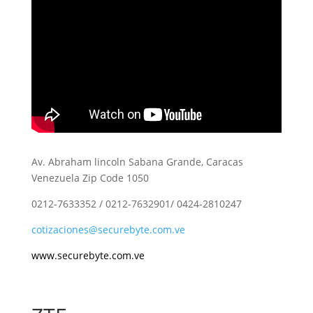
Av. Abraham lincoln Sabana Grande, Caracas
Venezuela Zip Code 1050
0212-7633352 / 0212-7632901/ 0424-2810247
cotizaciones@securebyte.com.ve
www.securebyte.com.ve