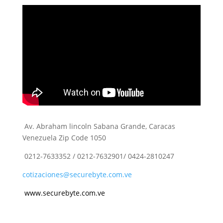
Av. Abraham lincoln Sabana Grande, Caracas
Venezuela Zip Code 1050
0212-7633352 / 0212-7632901/ 0424-2810247
cotizaciones@securebyte.com.ve
www.securebyte.com.ve