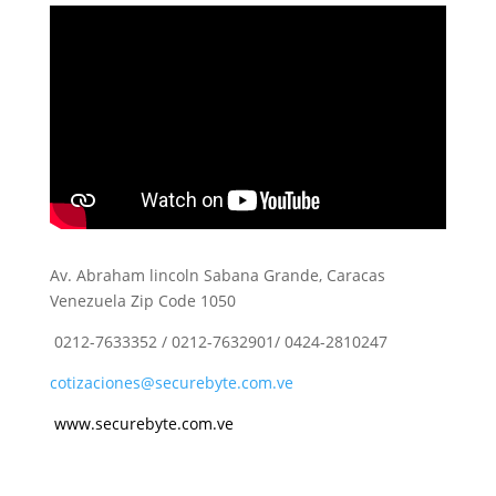
Av. Abraham lincoln Sabana Grande, Caracas
Venezuela Zip Code 1050
0212-7633352 / 0212-7632901/ 0424-2810247
cotizaciones@securebyte.com.ve
www.securebyte.com.ve