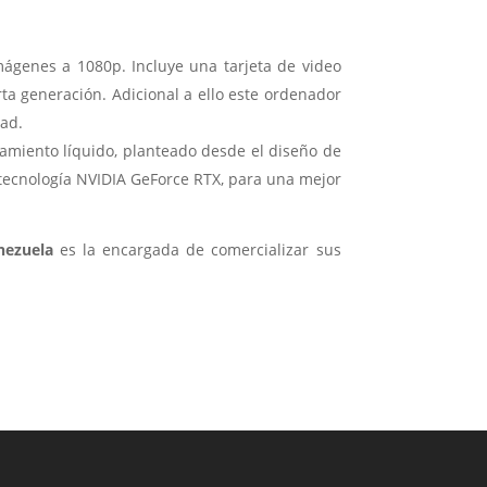
imágenes a 1080p. Incluye una tarjeta de video
ta generación. Adicional a ello este ordenador
dad.
amiento líquido, planteado desde el diseño de
 tecnología NVIDIA GeForce RTX, para una mejor
enezuela
es la encargada de comercializar sus