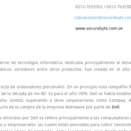
0212-7633352 / 0212-763290
cotizaciones@securebyte.co
www.securebyte.com.ve
se de tecnología informática, dedicada principalmente al desar
icos, servidores entre otros productos. Fue creada en el año 
 de ordenadores personales. En un principio esta compañía lle
 de la década de los 80. Ya para el año 1999, Dell se había esta
dos Unidos, superando a otras corporaciones como Compaq. A 
ucto de la compra de la empresa Alienware por parte de
Dell.
s ofrecidos por Dell se refiere principalmente a las computadoras p
s y empresariales, las cuales están pensadas para cubrir necesida