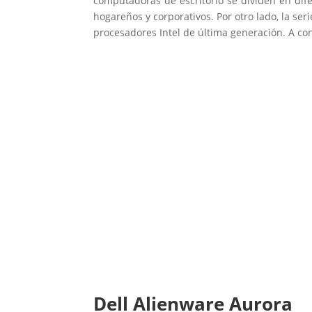
computadoras de escritorio se dividen en dif
hogareños y corporativos. Por otro lado, la se
procesadores Intel de última generación. A co
Dell Alienware Aurora