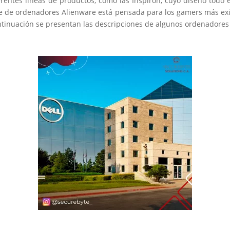
erentes líneas de productos, como las Inspiron, cuyo diseño tod
rie de ordenadores Alienware está pensada para los gamers más exi
ntinuación se presentan las descripciones de algunos ordenadores