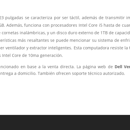
23 pulgadas se caracteriza por ser táctil, además de transmitir 
B. Además, funciona con procesadores Intel Core i5 hasta de cuar
e cornetas inalámbricas, y un disco duro externo de 1TB de capaci
erísticas más resaltantes se puede mencionar su sistema de enfri
r ventilador y extractor inteligentes. Esta computadora resiste la
s Intel Core de 10ma generación.
uncionado en base a la venta directa. La página web de
Dell V
entrega a domicilio. También ofrecen soporte técnico autorizado.